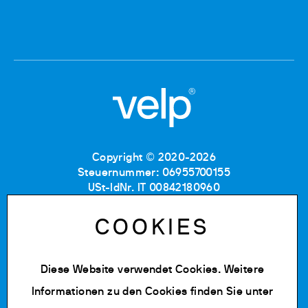
Copyright © 2020-2026
Steuernummer: 06955700155
USt-IdNr. IT 00842180960
Eintragung im Handelsregister MB: RE06955700155
Nummer im Verzeichnis
COOKIES
der Wirtschafts-und Verwaltungsdaten: MB-1129804
Gesellschaftskapital: 500.000 € (vollständig
einbezahlt)
Diese Website verwendet Cookies. Weitere
Informationen zu den Cookies finden Sie unter
Datenschutz Richtlinie