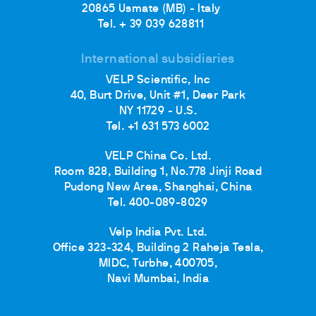
20865 Usmate (MB) - Italy
Tel. + 39 039 628811
International subsidiaries
VELP Scientific, Inc
40, Burt Drive, Unit #1, Deer Park
NY 11729 - U.S.
Tel. +1 631 573 6002
VELP China Co. Ltd.
Room 828, Building 1, No.778 Jinji Road
Pudong New Area, Shanghai, China
Tel. 400-089-8029
Velp India Pvt. Ltd.
Office 323-324, Building 2 Raheja Tesla,
MIDC, Turbhe, 400705,
Navi Mumbai, India