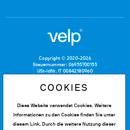
Copyright © 2020-2026
Steuernummer: 06955700155
USt-IdNr. IT 00842180960
Eintragung im Handelsregister MB: RE06955700155
Nummer im Verzeichnis
COOKIES
der Wirtschafts-und Verwaltungsdaten: MB-1129804
Gesellschaftskapital: 500.000 € (vollständig
einbezahlt)
Diese Website verwendet Cookies. Weitere
Informationen zu den Cookies finden Sie unter
Datenschutz Richtlinie
Cookie Policy
diesem Link
. Durch die weitere Nutzung dieser