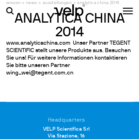
wissen
>
news
>
ausstellungen
>
analytica china 2014
ANALYTICA CHINA
2014
www.analyticachina.com Unser Partner TEGENT
SCIENTIFIC stellt unsere Produkte aus. Besuchen
Sie uns! Für weitere Informationen kontaktieren
Sie bitte unseren Partner
wing_wei@tegent.com.cn
Headquarters
VELP Scientifica Srl
Via Stazione, 16