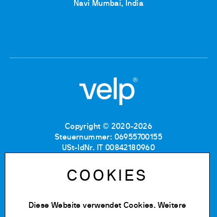
Navi Mumbai, India
Copyright © 2020-2026
Steuernummer: 06955700155
USt-IdNr. IT 00842180960
Eintragung im Handelsregister MB: RE06955700155
Nummer im Verzeichnis
COOKIES
der Wirtschafts-und Verwaltungsdaten: MB-1129804
Gesellschaftskapital: 500.000 € (vollständig
einbezahlt)
Diese Website verwendet Cookies. Weitere