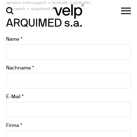
service und support
>
kontakt
>
globales
netzwerk
>
arquimed s.a.
ARQUIMED s.a.
Name *
Nachname *
E-Mail *
Firma *