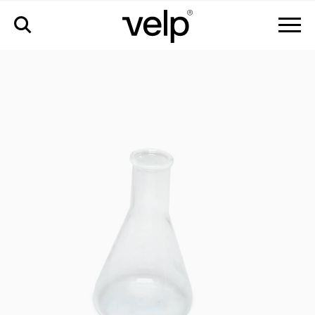
zubehör
>
erlenmeyerkolben 250 ml