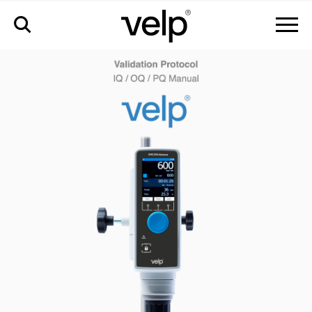
zubehör
>
iq/oq-handbuch ohs advance