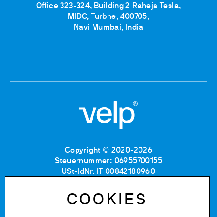
Office 323-324, Building 2 Raheja Tesla,
MIDC, Turbhe, 400705,
Navi Mumbai, India
Copyright © 2020-2026
Steuernummer: 06955700155
USt-IdNr. IT 00842180960
Eintragung im Handelsregister MB: RE06955700155
Nummer im Verzeichnis
COOKIES
der Wirtschafts-und Verwaltungsdaten: MB-1129804
Gesellschaftskapital: 500.000 € (vollständig