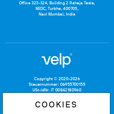
Office 323-324, Building 2 Raheja Tesla,
MIDC, Turbhe, 400705,
Navi Mumbai, India
Copyright © 2020-2026
Steuernummer: 06955700155
USt-IdNr. IT 00842180960
Eintragung im Handelsregister MB: RE06955700155
Nummer im Verzeichnis
COOKIES
der Wirtschafts-und Verwaltungsdaten: MB-1129804
Gesellschaftskapital: 500.000 € (vollständig