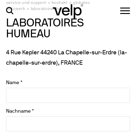
service und support
>
kontakt
>
globales
netzwerk
>
laboratoires humeau
LABORATOIRES
HUMEAU
4 Rue Kepler 44240 La Chapelle-sur-Erdre (la-
chapelle-sur-erdre), FRANCE
Name *
Nachname *