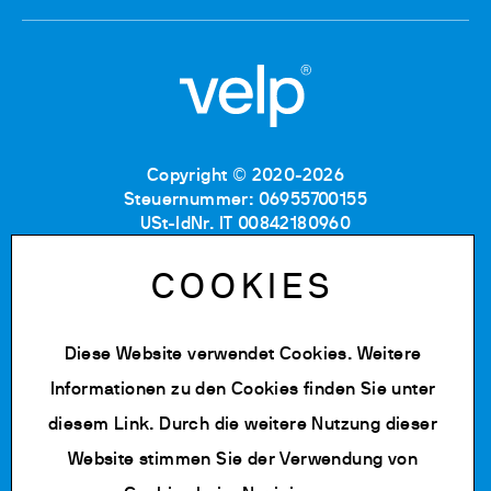
Copyright © 2020-2026
Steuernummer: 06955700155
USt-IdNr. IT 00842180960
Eintragung im Handelsregister MB: RE06955700155
Nummer im Verzeichnis
COOKIES
der Wirtschafts-und Verwaltungsdaten: MB-1129804
Gesellschaftskapital: 500.000 € (vollständig
einbezahlt)
Diese Website verwendet Cookies. Weitere
Informationen zu den Cookies finden Sie unter
Datenschutz Richtlinie
Cookie Policy
diesem Link
. Durch die weitere Nutzung dieser
Nutzungsbedingungen
Website stimmen Sie der Verwendung von
Cookies bearbeiten