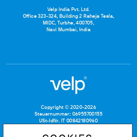
Velp India Pvt. Ltd.
Office 323-324, Building 2 Raheja Tesla,
MIDC, Turbhe, 400705,
Navi Mumbai, India
Copyright © 2020-2026
Steuernummer: 06955700155
USt-IdNr. IT 00842180960
Eintragung im Handelsregister MB: RE06955700155
Nummer im Verzeichnis