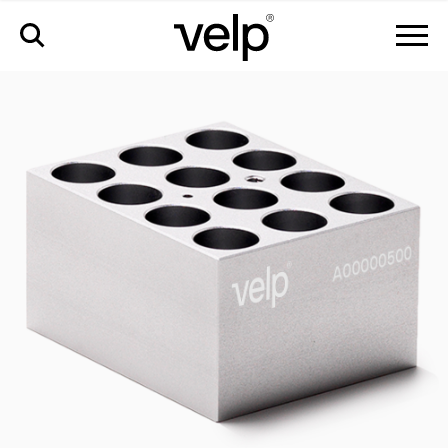
zubehör
>
stt-w12-d180-a block