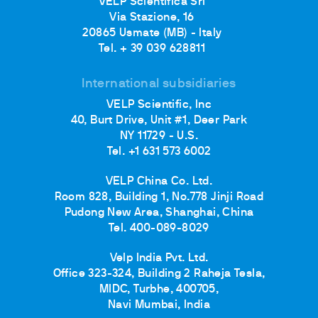
VELP Scientifica Srl
Via Stazione, 16
20865 Usmate (MB) - Italy
Tel. + 39 039 628811
International subsidiaries
VELP Scientific, Inc
40, Burt Drive, Unit #1, Deer Park
NY 11729 - U.S.
Tel. +1 631 573 6002
VELP China Co. Ltd.
Room 828, Building 1, No.778 Jinji Road
Pudong New Area, Shanghai, China
Tel. 400-089-8029
Velp India Pvt. Ltd.
Office 323-324, Building 2 Raheja Tesla,
MIDC, Turbhe, 400705,
Navi Mumbai, India