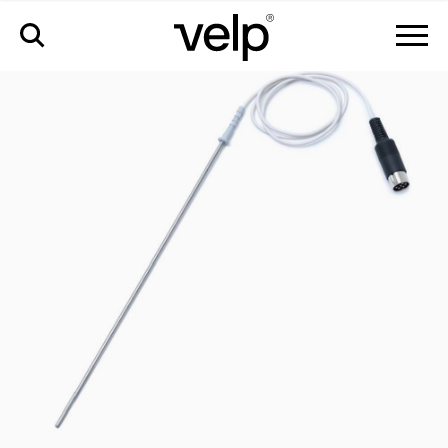
zubehör
>
pt100 temperaturfühler aus aisi 316 ti ø3 mm