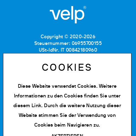
Copyright © 2020-2026
Steuernummer: 06955700155
USt-IdNr. IT 00842180960
Eintragung im Handelsregister MB: RE06955700155
Nummer im Verzeichnis
COOKIES
der Wirtschafts-und Verwaltungsdaten: MB-1129804
Gesellschaftskapital: 500.000 € (vollständig
einbezahlt)
Diese Website verwendet Cookies. Weitere
Informationen zu den Cookies finden Sie unter
Datenschutz Richtlinie
Cookie Policy
diesem Link
. Durch die weitere Nutzung dieser
Nutzungsbedingungen
Website stimmen Sie der Verwendung von
Cookies bearbeiten
Cookies beim Navigieren zu.