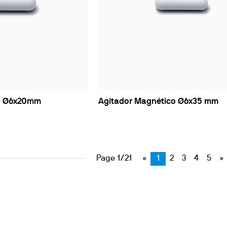
co Ø6x20mm
Agitador Magnético Ø6x35 mm
Page 1/21
«
1
2
3
4
5
»