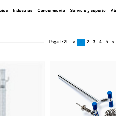
Accesorios
ctos
Industrias
Conocimiento
Servicio y soporte
Ab
CHINA
s
y Equipment
ursos y conocimientos
Connect your products
Contactos
Incubación
中国
Page 1/21
«
1
2
3
4
5
»
o
ón Nitrógeno/Proteína
 Síntesis Química
odo Kjeldahl
Plataforma Ermes Cloud
Contáctanos
Agitador
ones del Carbono
s magnéticos
odo Dumas
Productos habilitados
Newsletter
Agitation y calefacción
de solventes
 magnéticos con calefacción
ándares internacionales
Suscripciones
Worldwide n
Mezclado y Agitación
ón de Fibra
efactoras
Configura tu cuenta de Ermes
Conviértete 
Dispersión
estabilidad de la oxidación
de varilla
Acceso a la Plataforma
Calefacción por bloque
 y respirometría
 Agitadores
Turbidez
est Lixiviados
es
Determinación de traza
O
es de bloque seco y DQO
irómetros