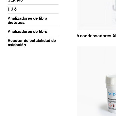
Incubadore
SER 148
Floculador
HU 6
Turbidímet
Analizadores de fibra
dietética
Baños de c
Analizadores de fibra
Bombas
6 condensadores Al
Reactor de estabilidad de
oxidación