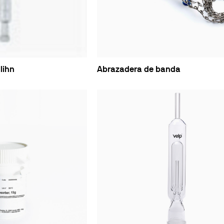
s refrigerados
es
ro
irculación abiertos
lihn
Abrazadera de banda