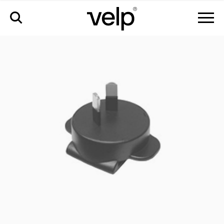
accesorios
>
enchufe au para fuente de alimentación