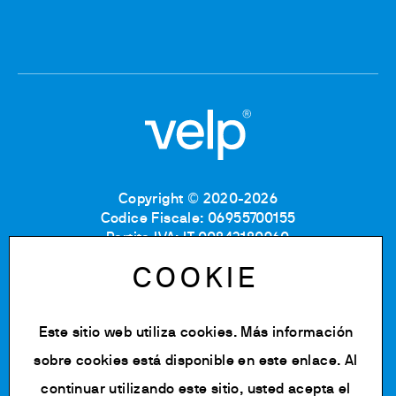
Copyright © 2020-2026
Codice Fiscale: 06955700155
Partita IVA: IT 00842180960
Iscrizione Registro Imprese MB: 06955700155
COOKIE
Numero REA: MB-1129804
Capitale Sociale: € 500.000 i.v.
Este sitio web utiliza cookies. Más información
Política de privacidad
Cookie Policy
sobre cookies está disponible en
este enlace
. Al
Términos de uso
continuar utilizando este sitio, usted acepta el