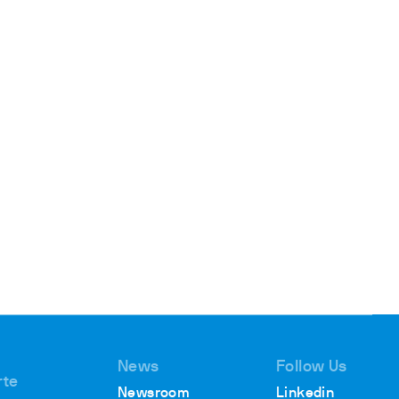
News
Follow Us
rte
Newsroom
Linkedin