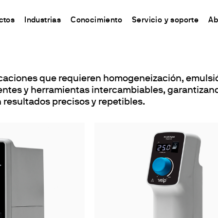
Dispersores
ctos
Industrias
Conocimiento
Servicio y soporte
Ab
CHINA
s
y Equipment
ursos y conocimientos
Connect your products
Contactos
Incubación
中国
icaciones que requieren homogeneización, emulsi
o
ón Nitrógeno/Proteína
 Síntesis Química
odo Kjeldahl
Plataforma Ermes Cloud
Contáctanos
Agitador
ntes y herramientas intercambiables, garantizan
ones del Carbono
s magnéticos
odo Dumas
Productos habilitados
Newsletter
Agitation y calefacción
 resultados precisos y repetibles.
de solventes
 magnéticos con calefacción
ándares internacionales
Suscripciones
Worldwide n
Mezclado y Agitación
ón de Fibra
efactoras
Configura tu cuenta de Ermes
Conviértete 
Dispersión
estabilidad de la oxidación
de varilla
Acceso a la Plataforma
Calefacción por bloque
 y respirometría
 Agitadores
Turbidez
est Lixiviados
es
Determinación de traza
O
es de bloque seco y DQO
irómetros