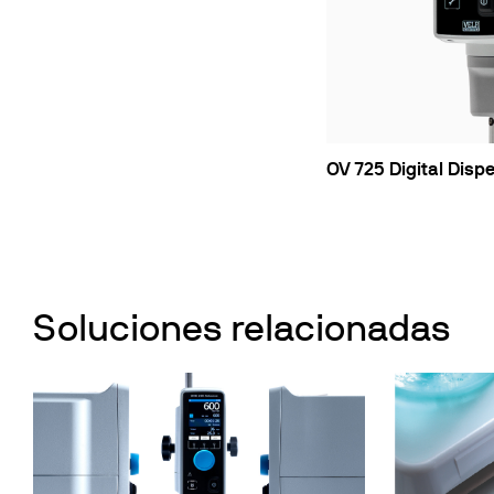
Incubadore
Floculador
Turbidímet
Baños de c
Bombas
OV 725 Digital Disp
Soluciones relacionadas