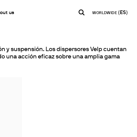
out us
WORLDWIDE
INDIA
USA
WORLD
B2B E-shop
English
English
English
ón y suspensión. Los dispersores Velp cuentan
Acceso a la Plataforma
do una acción eficaz sobre una amplia gama
Español
Italiano
Français
Español
etwork
Français
en un Partner
Deutsch
s secos
Pусский
s de metales pesados