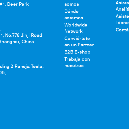
Asist
 #1, Deer Park
somos
Analít
Dónde
Asist
estamos
Técni
Worldwide
.
Contá
Network
1, No.778 Jinji Road
Conviértete
Shanghai, China
en un Partner
B2B E-shop
Trabaja con
nosotros
lding 2 Raheja Tesla,
05,