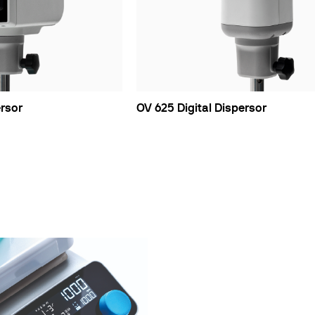
s refrigerados
es
ro
irculación abiertos
ersor
OV 625 Digital Dispersor