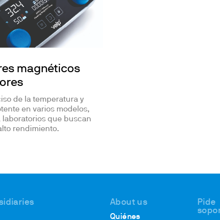
res magnéticos
tores
iso de la temperatura y
otente en varios modelos,
a laboratorios que buscan
 alto rendimiento.
sidiaries
About us
Pide
sopo
Quiénes