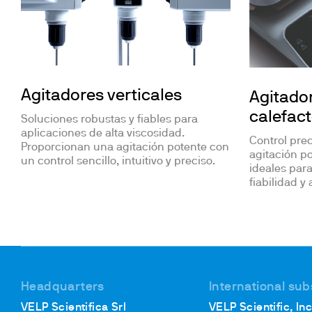
Agitadores verticales
Agitado
calefac
Soluciones robustas y fiables para
aplicaciones de alta viscosidad.
Control prec
Proporcionan una agitación potente con
agitación p
un control sencillo, intuitivo y preciso.
ideales par
fiabilidad y
Headquarters
International sub
VELP Scientifica Srl
VELP Scientific, Inc