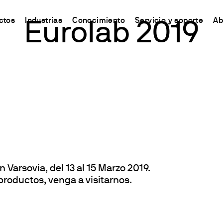
ctos
Industrias
Conocimiento
Servicio y soporte
Ab
Eurolab 2019
CHINA
s
y Equipment
ursos y conocimientos
Connect your products
Contactos
Incubación
中国
o
ón Nitrógeno/Proteína
 Síntesis Química
odo Kjeldahl
Plataforma Ermes Cloud
Contáctanos
Agitador
ones del Carbono
s magnéticos
odo Dumas
Productos habilitados
Newsletter
Agitation y calefacción
de solventes
 magnéticos con calefacción
ándares internacionales
Suscripciones
Worldwide n
Mezclado y Agitación
ón de Fibra
efactoras
Configura tu cuenta de Ermes
Conviértete 
Dispersión
estabilidad de la oxidación
de varilla
Acceso a la Plataforma
Calefacción por bloque
 y respirometría
 Agitadores
Turbidez
n Varsovia, del 13 al 15 Marzo 2019.
est Lixiviados
es
Determinación de traza
roductos, venga a visitarnos.
O
es de bloque seco y DQO
irómetros