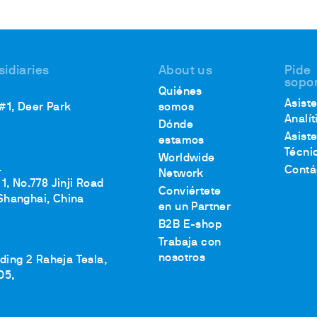
s refrigerados
es
ro
irculación abiertos
sidiaries
About us
Pide
sopo
Quiénes
Asist
 #1, Deer Park
somos
Analít
Dónde
Asist
estamos
Técni
Worldwide
.
Contá
Network
1, No.778 Jinji Road
Conviértete
Shanghai, China
en un Partner
B2B E-shop
Trabaja con
nosotros
lding 2 Raheja Tesla,
05,