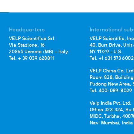
Incubadore
Floculador
Turbidímet
Baños de c
Headquarters
International sub
Bombas
VELP Scientifica Srl
VELP Scientific, Inc
Via Stazione, 16
40, Burt Drive, Unit
20865 Usmate (MB) - Italy
NY 11729 - U.S.
Tel. + 39 039 628811
Tel. +1 631 573 6002
VELP China Co. Ltd
Room 828, Building 
Pudong New Area, 
Tel. 400-089-8029
Velp India Pvt. Ltd.
Office 323-324, Bui
MIDC, Turbhe, 4007
Navi Mumbai, India