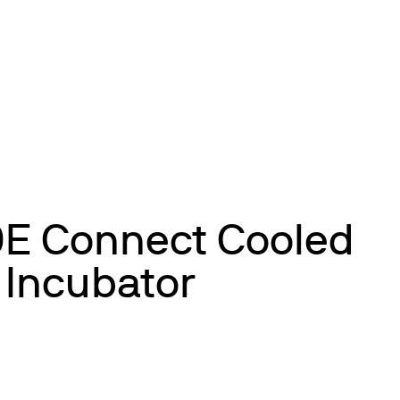
0E Connect Cooled
Incubator