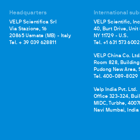
Incubadore
Floculador
Headquarters
International sub
Turbidímet
VELP Scientifica Srl
VELP Scientific, Inc
Via Stazione, 16
40, Burt Drive, Unit
Baños de c
20865 Usmate (MB) - Italy
NY 11729 - U.S.
Bombas
Tel. + 39 039 628811
Tel. +1 631 573 6002
VELP China Co. Ltd
Room 828, Building 
Pudong New Area, 
Tel. 400-089-8029
Velp India Pvt. Ltd.
Office 323-324, Bui
MIDC, Turbhe, 4007
Navi Mumbai, India