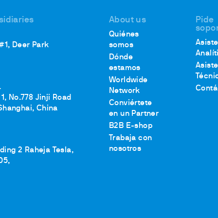
s refrigerados
es
sidiaries
About us
Pide
sopo
ro
Quiénes
Asist
 #1, Deer Park
irculación abiertos
somos
Analít
Dónde
Asist
estamos
Técni
Worldwide
.
Contá
Network
1, No.778 Jinji Road
Conviértete
Shanghai, China
en un Partner
B2B E-shop
Trabaja con
nosotros
lding 2 Raheja Tesla,
05,