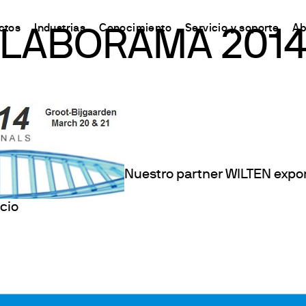
ctos
Industrias
Conocimiento
Servicio y soporte
Ab
LABORAMA 201
CHINA
s
y Equipment
ursos y conocimientos
Connect your products
Contactos
Incubación
中国
o
ón Nitrógeno/Proteína
 Síntesis Química
odo Kjeldahl
Plataforma Ermes Cloud
Contáctanos
Agitador
ones del Carbono
s magnéticos
odo Dumas
Productos habilitados
Newsletter
Agitation y calefacción
de solventes
 magnéticos con calefacción
ándares internacionales
Suscripciones
Worldwide n
Mezclado y Agitación
Nuestro partner WILTEN expon
ón de Fibra
efactoras
Configura tu cuenta de Ermes
Conviértete 
Dispersión
estabilidad de la oxidación
de varilla
Acceso a la Plataforma
Calefacción por bloque
cio
 y respirometría
 Agitadores
Turbidez
est Lixiviados
es
Determinación de traza
O
es de bloque seco y DQO
irómetros