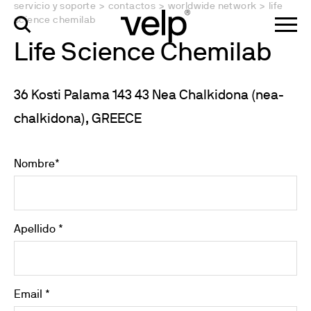
servicio y soporte
>
contactos
>
worldwide network
>
life
science chemilab
Life Science Chemilab
36 Kosti Palama 143 43 Nea Chalkidona (nea-
chalkidona), GREECE
Nombre*
Apellido *
Email *