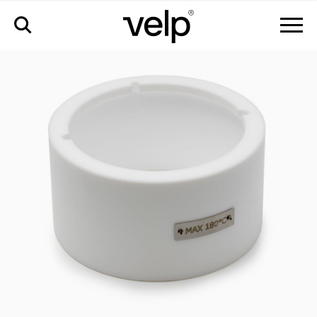
accesorios
>
cubierta ptfe copa esférica 1000ml