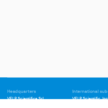
Headquarters
International sub
VELP Scientifica Srl
VELP Scientific, Inc
Via Stazione, 16
40, Burt Drive, Unit