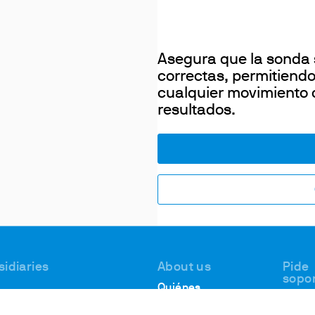
Asegura que la sonda 
correctas, permitiendo
cualquier movimiento o
resultados.
sidiaries
About us
Pide
sopo
Quiénes
Asist
 #1, Deer Park
somos