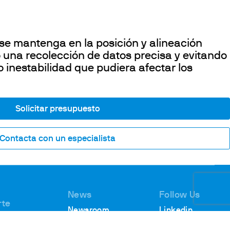
se mantenga en la posición y alineación
 una recolección de datos precisa y evitando
 inestabilidad que pudiera afectar los
Solicitar presupuesto
Contacta con un especialista
News
Follow Us
rte
Newsroom
Linkedin
encia
Webinars
Youtube