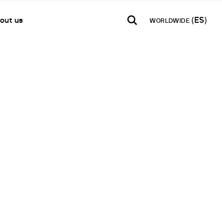
out us
WORLDWIDE
TH AMERICA
USA
WORLD
B2B E-shop
añol
English
English
Acceso a la Plataforma
Español
Français
Français
Deutsch
etwork
Pусский
en un Partner