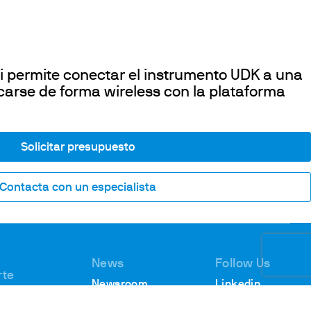
i permite conectar el instrumento UDK a una
carse de forma wireless con la plataforma
Solicitar presupuesto
Contacta con un especialista
News
Follow Us
rte
Newsroom
Linkedin
encia
Webinars
Youtube