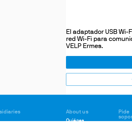
El adaptador USB Wi-F
red Wi-Fi para comuni
VELP Ermes.
sidiaries
About us
Pide
sopo
Quiénes
Asist
 #1, Deer Park
somos