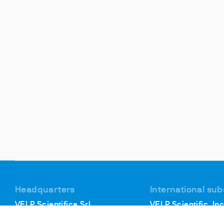
Headquarters
International sub
VELP Scientifica Srl
VELP Scientific, Inc
Via Stazione, 16
40, Burt Drive, Unit