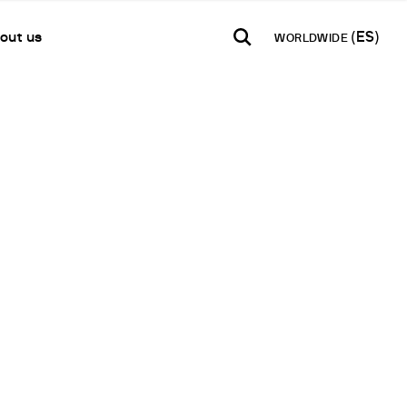
out us
WORLDWIDE
TH AMERICA
USA
WORLD
B2B E-shop
añol
English
English
Acceso a la Plataforma
Español
Français
Français
Deutsch
etwork
Pусский
en un Partner