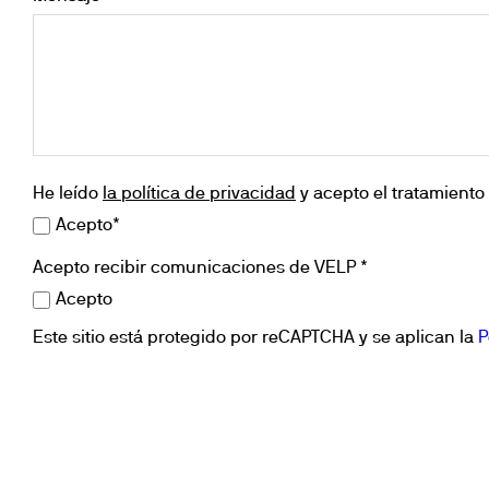
Agitation y 
Floculador
Piezas de repuesto
Mezclado y 
accesorio
Dispersión
Piezas de 
Calefacción
Determinaci
He leído
la política de privacidad
y acepto el tratamiento 
Acepto*
Acepto recibir comunicaciones de VELP *
Acepto
Este sitio está protegido por reCAPTCHA y se aplican la
P