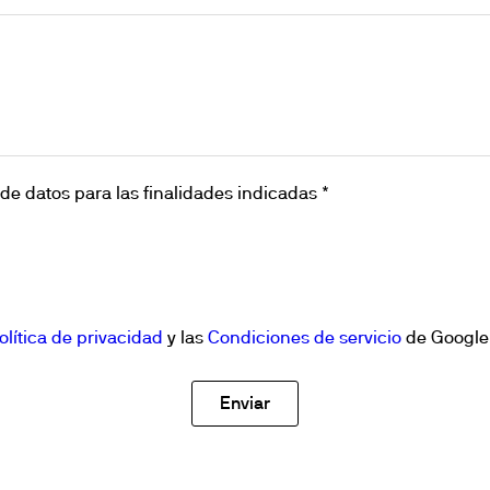
calefacción
es
Agitación
s
repuesto
 por bloques secos
ón de trazas de metales pesados
de datos para las finalidades indicadas *
olítica de privacidad
y las
Condiciones de servicio
de Google