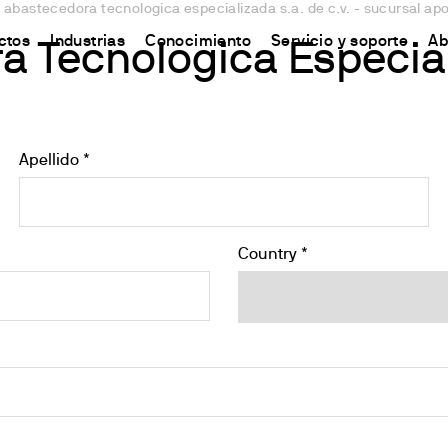
 abastecedora tecnologica especializada s.a. de c.v. - sucursal a
ctos
Industrias
Conocimiento
Servicio y soporte
Ab
 Tecnologica Especiali
CHINA
s
y Equipment
ursos y conocimientos
Connect your products
Contactos
中国
Apellido *
o
ón Nitrógeno/Proteína
 Síntesis Química
odo Kjeldahl
Plataforma Ermes Cloud
Contáctanos
ones del Carbono
s magnéticos
odo Dumas
Productos habilitados
Newsletter
de solventes
 magnéticos con calefacción
ándares internacionales
Suscripciones
Worldwide n
Country *
ón de Fibra
efactoras
Configura tu cuenta de Ermes
Conviértete 
estabilidad de la oxidación
de varilla
Acceso a la Plataforma
 y respirometría
 Agitadores
est Lixiviados
es
O
es de bloque seco y DQO
irómetros