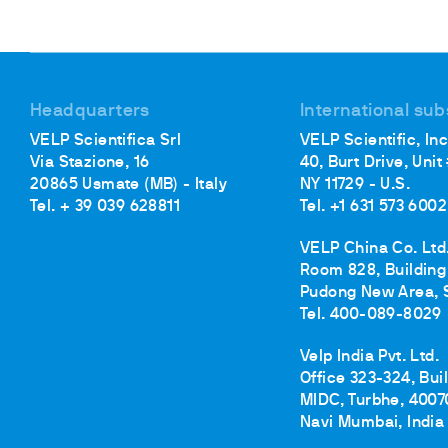
Headquarters
International sub
VELP Scientifica Srl
VELP Scientific, Inc
Via Stazione, 16
40, Burt Drive, Unit
20865 Usmate (MB) - Italy
NY 11729 - U.S.
Tel. + 39 039 628811
Tel. +1 631 573 6002
VELP China Co. Ltd
Room 828, Building 
Pudong New Area, 
Tel. 400-089-8029
Velp India Pvt. Ltd.
Office 323-324, Bui
MIDC, Turbhe, 4007
Navi Mumbai, India