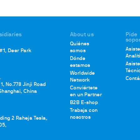
sidiaries
About us
Pide
sopo
Quiénes
Asist
 #1, Deer Park
somos
Analít
Dónde
Asist
estamos
Técni
Worldwide
.
Contá
Network
1, No.778 Jinji Road
Conviértete
Shanghai, China
en un Partner
B2B E-shop
Trabaja con
nosotros
lding 2 Raheja Tesla,
05,