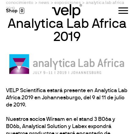
conocimiento
>
news
>
exposiciones
>
analytica lab africa
2019
0
Analytica Lab Africa
2019
VELP Scientifica estará presente en Analytica Lab
Africa 2019 en Johannesburgo, del 9 al 11 de julio
de 2019.
Nuestros socios Wirsam en el stand 3 B06a y
B06b, Analytical Solution y Labex expondrá
nuestros productos y estará encantado de