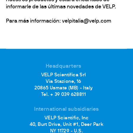
informarle de las últimas novedades de VELP.
Para más información: velpitalia@velp.com
Headquarters
VELP Scientifica Srl
Via Stazione, 16
20865 Usmate (MB) - Italy
Tel. + 39 039 628811
International subsidiaries
VELP Scientific, Inc
40, Burt Drive, Unit #1, Deer Park
NY 11729 - U.S.