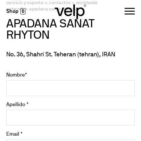
servicio y soporte
>
contactos
>
worldwide
network
>
apadana sanat rhyton
0
APADANA SANAT
RHYTON
No. 36, Shahri St. Teheran (tehran), IRAN
Nombre*
Apellido *
Email *