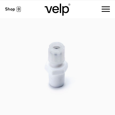
accesorios
>
conexión entrada 1/4npt-tubo ø4,8 ÷ 5mm
0