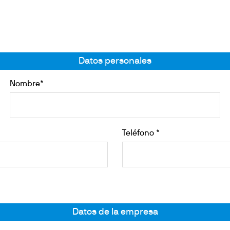
calefacción
es
Agitación
s
repuesto
 por bloques secos
Datos personales
ón de trazas de metales pesados
Nombre*
Teléfono *
Datos de la empresa