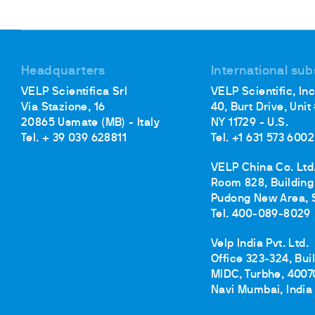
Headquarters
International sub
VELP Scientifica Srl
VELP Scientific, Inc
Via Stazione, 16
40, Burt Drive, Unit
20865 Usmate (MB) - Italy
NY 11729 - U.S.
Tel. + 39 039 628811
Tel. +1 631 573 6002
VELP China Co. Ltd
Room 828, Building 
Pudong New Area, 
Tel. 400-089-8029
Velp India Pvt. Ltd.
Office 323-324, Bui
MIDC, Turbhe, 4007
Navi Mumbai, India