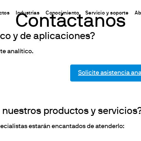
ctos
Industrias
Conocimiento
Servicio y soporte
Ab
Contáctanos
co y de aplicaciones?
CHINA
s
y Equipment
ursos y conocimientos
Connect your products
Contactos
中国
te analítico.
o
ón Nitrógeno/Proteína
 Síntesis Química
odo Kjeldahl
Plataforma Ermes Cloud
Contáctanos
ones del Carbono
s magnéticos
odo Dumas
Productos habilitados
Newsletter
Solicite asistencia ana
de solventes
 magnéticos con calefacción
ándares internacionales
Suscripciones
Worldwide n
ón de Fibra
efactoras
Configura tu cuenta de Ermes
Conviértete 
estabilidad de la oxidación
de varilla
Acceso a la Plataforma
 y respirometría
 Agitadores
 nuestros productos y servicios
est Lixiviados
es
O
es de bloque seco y DQO
pecialistas estarán encantados de atenderlo:
irómetros