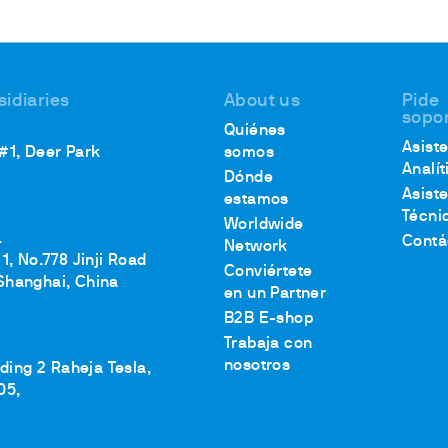
sidiaries
About us
Pide
sopo
Quiénes
Asist
 #1, Deer Park
somos
Analít
Dónde
Asist
estamos
Técni
Worldwide
.
Contá
Network
1, No.778 Jinji Road
Conviértete
Shanghai, China
en un Partner
B2B E-shop
Trabaja con
nosotros
lding 2 Raheja Tesla,
05,