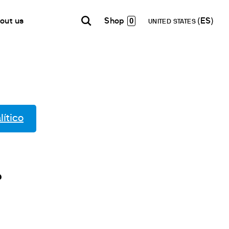
0
out us
UNITED STATES
INDIA
USA
WORLD
B2B E-shop
English
English
English
Acceso a la Plataforma
Español
Italiano
Français
Español
lítico
etwork
Français
en un Partner
Deutsch
Pусский
?