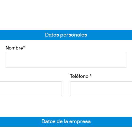
calefacción
es
Agitación
s
repuesto
 por bloques secos
Datos personales
ón de trazas de metales pesados
Nombre*
Teléfono *
Datos de la empresa