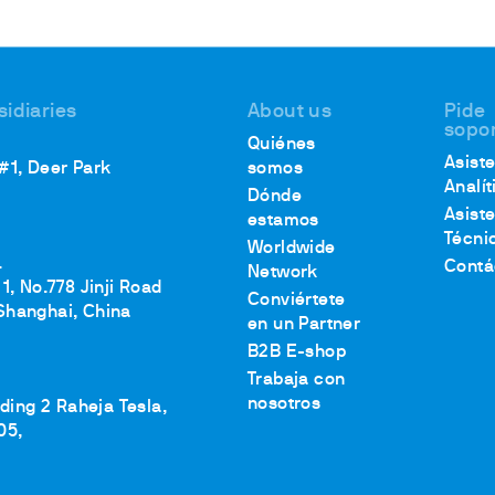
sidiaries
About us
Pide
sopo
Quiénes
Asist
 #1, Deer Park
somos
Analít
Dónde
Asist
estamos
Técni
Worldwide
.
Contá
Network
1, No.778 Jinji Road
Conviértete
Shanghai, China
en un Partner
B2B E-shop
Trabaja con
nosotros
lding 2 Raheja Tesla,
05,