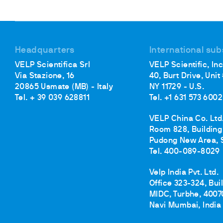
Headquarters
International sub
VELP Scientifica Srl
VELP Scientific, Inc
Via Stazione, 16
40, Burt Drive, Unit
20865 Usmate (MB) - Italy
NY 11729 - U.S.
Tel. + 39 039 628811
Tel. +1 631 573 6002
VELP China Co. Ltd
Room 828, Building 
Pudong New Area, 
Tel. 400-089-8029
Velp India Pvt. Ltd.
Office 323-324, Bui
MIDC, Turbhe, 4007
Navi Mumbai, India