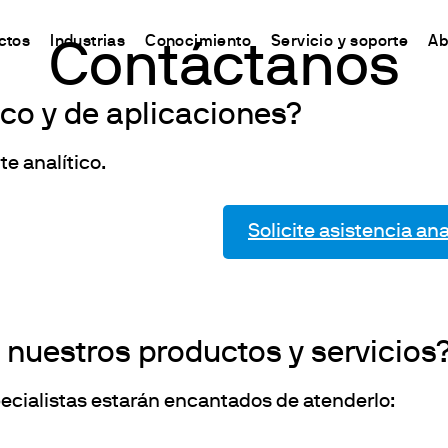
ctos
Industrias
Conocimiento
Servicio y soporte
Ab
Contáctanos
co y de aplicaciones?
CHINA
s
y Equipment
ursos y conocimientos
Connect your products
Contactos
中国
te analítico.
o
ón Nitrógeno/Proteína
 Síntesis Química
odo Kjeldahl
Plataforma Ermes Cloud
Contáctanos
ones del Carbono
s magnéticos
odo Dumas
Productos habilitados
Newsletter
Solicite asistencia ana
de solventes
 magnéticos con calefacción
ándares internacionales
Suscripciones
Worldwide n
ón de Fibra
efactoras
Configura tu cuenta de Ermes
Conviértete 
estabilidad de la oxidación
de varilla
Acceso a la Plataforma
 y respirometría
 Agitadores
 nuestros productos y servicios
est Lixiviados
es
O
es de bloque seco y DQO
pecialistas estarán encantados de atenderlo:
irómetros