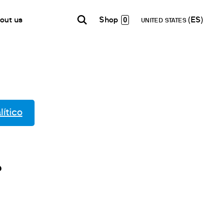
0
out us
UNITED STATES
INDIA
USA
WORLD
B2B E-shop
English
English
English
Acceso a la Plataforma
Español
Italiano
Français
Español
lítico
etwork
Français
en un Partner
Deutsch
Pусский
?