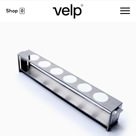
accesorios
>
dispositivo para la extracción multiple de vasos de
extracción
0