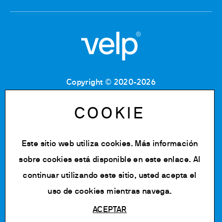
Copyright © 2020-2026
Codice Fiscale: 06955700155
Partita IVA: IT 00842180960
COOKIE
Iscrizione Registro Imprese MB: 06955700155
Numero REA: MB-1129804
Capitale Sociale: € 500.000 i.v.
Este sitio web utiliza cookies. Más información
Política de privacidad
sobre cookies está disponible en
este enlace
. Al
Cookie Policy
continuar utilizando este sitio, usted acepta el
Editar cookies
uso de cookies mientras navega.
ACEPTAR
Powered by Siglacom