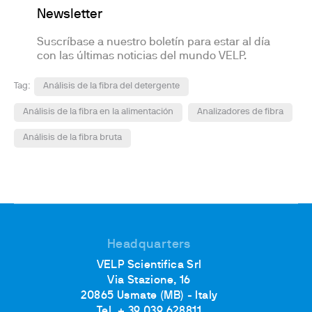
Newsletter
Suscríbase a nuestro boletín para estar al día
con las últimas noticias del mundo VELP.
Tag:
Análisis de la fibra del detergente
Análisis de la fibra en la alimentación
Analizadores de fibra
Análisis de la fibra bruta
Headquarters
VELP Scientifica Srl
Via Stazione, 16
20865 Usmate (MB) - Italy
Tel. + 39 039 628811