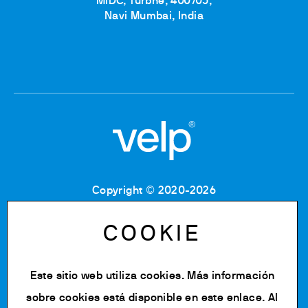
MIDC, Turbhe, 400705,
Navi Mumbai, India
Copyright © 2020-2026
Codice Fiscale: 06955700155
Partita IVA: IT 00842180960
COOKIE
Iscrizione Registro Imprese MB: 06955700155
Numero REA: MB-1129804
Capitale Sociale: € 500.000 i.v.
Este sitio web utiliza cookies. Más información
Política de privacidad
sobre cookies está disponible en
este enlace
. Al