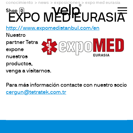
conocimiento
>
news
>
exposiciones
>
expo med eurasia
0
EXPO MED EURASIA
http://www.expomedistanbul.com/en
Nuestro
partner Tetra
expone
nuestros
productos,
venga a visitarnos.
Para más información contacte con nuestro socio
cergun@tetratek.com.tr