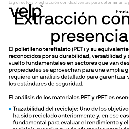
tag directory
>
extracción con disolventes para determinar la 
Produ
Extracción con
presencia
Analytical Instruments
Sectores
News
Servicio
About us
Download area
Pide soporte
Aplicacione
Laborator
Rec
Analizadores elementales
Alimentos, Piensos y Bebidas
Newsroom
Oferta de servicios
Quiénes somos
Brochure & Folletos
Registre su product
Determinaci
Reactor de
Mét
El polietileno tereftalato (PET) y su equivalent
reconocidos por su durabilidad, versatilidad y 
Unidades de digestión
Medio Ambiente y Agricultura
Webinars
Instalación
Dónde estamos
Manual de instrucciones
Asistencia Analítica
Determinaci
Agitadore
Mét
vuelto fundamentales en sectores que van desd
Unidades de destilación
Química y Petroquímica
Formación
Mantenimiento preventivo
Sostenibilidad
Tablas Comparativas
Asistencia Técnica
Extracción 
Agitadores
Est
propiedades se aprovechan para una amplia g
Extractores de solventes
Farmacéutica y ciencias de la vida
Eventos
Cursos de formación
Certificaciones
Notas Aplicativas
Determinaci
Placas cal
requiere un análisis detallado para garantizar 
los estándares de seguridad.
Analizadores de fibra
Cosmética
Calibración y certificación
Trabaja con nosotros
Certificados
Estudios de 
Agitadores 
Analizadores de fibra dietética
Papel y Textil
Garantía
Análisis DBO
Vortexer y
El análisis de los materiales PET y rPET es esen
Reactor de Estabilidad de Oxidación
Laboratorios de Pruebas
JAR Test & T
Dispersor
Trazabilidad del reciclaje:
Uno de los objetivo
Academia y Organismos Públicos
Análisis DQ
Calentador
ha sido reciclado anteriormente y, en ese ca
Consumibles
Agitador
DBO y resp
fundamental para evaluar el rendimiento y el 
Accesorios