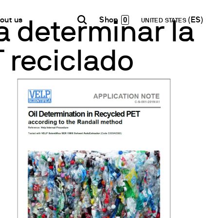
0
out us
UNITED STATES
a determinar la
 reciclado
INDIA
USA
WORLD
B2B E-shop
English
English
English
Acceso a la Plataforma
Español
Italiano
Français
Español
etwork
Français
en un Partner
Deutsch
Pусский