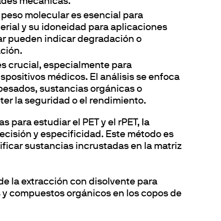
calefacción
es
dades mecánicas.
l peso molecular es esencial para
Agitación
s
erial y su idoneidad para aplicaciones
ar pueden indicar degradación o
repuesto
 por bloques secos
ción.
ón de trazas de metales pesados
es crucial, especialmente para
spositivos médicos. El análisis se enfoca
pesados, sustancias orgánicas o
r la seguridad o el rendimiento.
s para estudiar el PET y el rPET,
la
ecisión y especificidad. Este método es
ificar sustancias incrustadas en la matriz
 de la extracción con disolvente para
s y compuestos orgánicos en los copos de