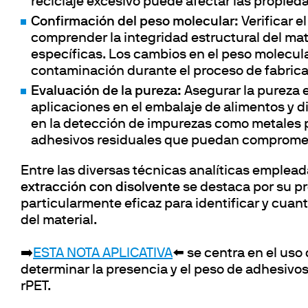
Agitation y 
Floculador
reciclaje excesivo puede afectar las propie
Piezas de repuesto
Confirmación del peso molecular:
Verificar e
Mezclado y 
accesorio
comprender la integridad estructural del mat
Dispersión
específicas. Los cambios en el peso molecul
Piezas de 
Calefacción
contaminación durante el proceso de fabrica
Determinaci
Evaluación de la pureza:
Asegurar la pureza 
aplicaciones en el embalaje de alimentos y di
en la detección de impurezas como metales 
adhesivos residuales que puedan compromete
Entre las diversas técnicas analíticas empleada
extracción con disolvente
se destaca por su pr
particularmente eficaz para identificar y cuant
del material.
➡️
ESTA NOTA APLICATIVA
⬅️ se centra en el uso
determinar la presencia y el peso de adhesivo
rPET.