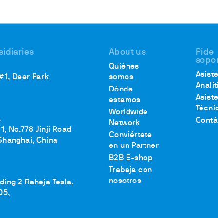
sidiaries
About us
Pide
sopo
Quiénes
Asist
 #1, Deer Park
somos
Analít
Dónde
Asist
estamos
Técni
Worldwide
.
Contá
Network
1, No.778 Jinji Road
Conviértete
Shanghai, China
en un Partner
B2B E-shop
Trabaja con
nosotros
lding 2 Raheja Tesla,
05,