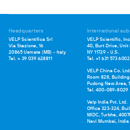
Headquarters
International sub
VELP Scientifica Srl
VELP Scientific, Inc
Via Stazione, 16
40, Burt Drive, Unit
20865 Usmate (MB) - Italy
NY 11729 - U.S.
Tel. + 39 039 628811
Tel. +1 631 573 6002
VELP China Co. Ltd
Room 828, Building 
Pudong New Area, 
Tel. 400-089-8029
Velp India Pvt. Ltd.
Office 323-324, Bui
MIDC, Turbhe, 4007
Navi Mumbai, India