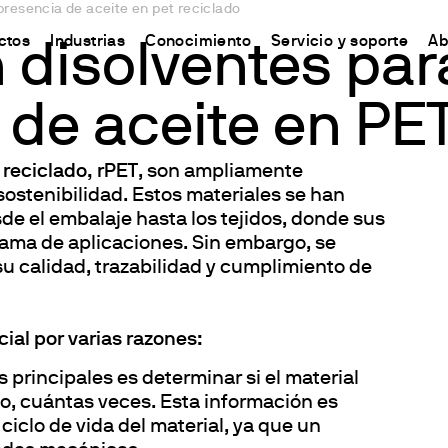
presencia de aceite en pet reciclado
ctos
Industrias
Conocimiento
Servicio y soporte
Ab
 disolventes par
 de aceite en PET
CHINA
s
y Equipment
ursos y conocimientos
Connect your products
Contactos
中国
o
ón Nitrógeno/Proteína
 Síntesis Química
odo Kjeldahl
Plataforma Ermes Cloud
Contáctanos
e reciclado, rPET
, son ampliamente
sostenibilidad. Estos materiales se han
ones del Carbono
s magnéticos
odo Dumas
Productos habilitados
Newsletter
e el embalaje hasta los tejidos, donde sus
de solventes
 magnéticos con calefacción
ándares internacionales
Suscripciones
Worldwide n
ama de aplicaciones. Sin embargo, se
ón de Fibra
efactoras
Configura tu cuenta de Ermes
Conviértete 
su calidad, trazabilidad y cumplimiento de
estabilidad de la oxidación
de varilla
Acceso a la Plataforma
 y respirometría
 Agitadores
cial por varias razones:
est Lixiviados
es
s principales es determinar si el material
O
es de bloque seco y DQO
so, cuántas veces. Esta información es
irómetros
ciclo de vida del material, ya que un