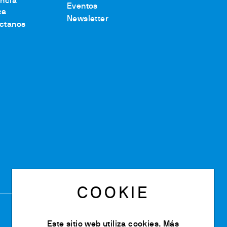
encia
Eventos
ca
Newsletter
ctanos
COOKIE
Este sitio web utiliza cookies. Más