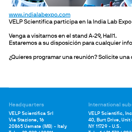
Agitation y 
Floculador
Piezas de repuesto
Mezclado y 
accesorio
www.indialabexpo.com
Dispersión
VELP Scientifica participa en la India Lab Ex
Piezas de 
Calefacción
Venga a visitarnos en el stand A-29, Hall1.
Determinaci
Estaremos a su disposición para cualquier inf
¿Quieres programar una reunión? Solicite una 
Headquarters
International sub
VELP Scientifica Srl
VELP Scientific, Inc
Via Stazione, 16
40, Burt Drive, Unit
20865 Usmate (MB) - Italy
NY 11729 - U.S.