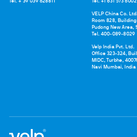
Tel. + 39 039 628811
Tel. +1 631 573 6002
VELP China Co. Ltd
Room 828, Building 
Pudong New Area, 
Tel. 400-089-8029
Velp India Pvt. Ltd.
Office 323-324, Bui
MIDC, Turbhe, 4007
Navi Mumbai, India