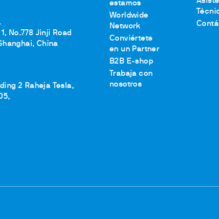
Asist
estamos
Técni
Worldwide
.
Contá
Network
1, No.778 Jinji Road
Conviértete
Shanghai, China
en un Partner
B2B E-shop
Trabaja con
nosotros
lding 2 Raheja Tesla,
05,