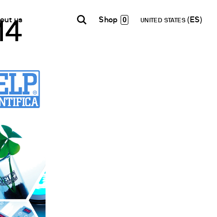
0
out us
UNITED STATES
14
INDIA
USA
WORLD
B2B E-shop
English
English
English
Acceso a la Plataforma
Español
Italiano
Français
Español
etwork
Français
en un Partner
Deutsch
Pусский