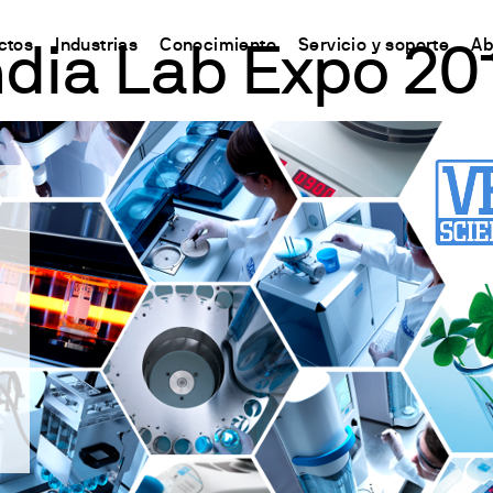
ctos
Industrias
Conocimiento
Servicio y soporte
Ab
ndia Lab Expo 20
CHINA
s
y Equipment
ursos y conocimientos
Connect your products
Contactos
中国
o
ón Nitrógeno/Proteína
 Síntesis Química
odo Kjeldahl
Plataforma Ermes Cloud
Contáctanos
ones del Carbono
s magnéticos
odo Dumas
Productos habilitados
Newsletter
de solventes
 magnéticos con calefacción
ándares internacionales
Suscripciones
Worldwide n
ón de Fibra
efactoras
Configura tu cuenta de Ermes
Conviértete 
estabilidad de la oxidación
de varilla
Acceso a la Plataforma
 y respirometría
 Agitadores
est Lixiviados
es
O
es de bloque seco y DQO
irómetros