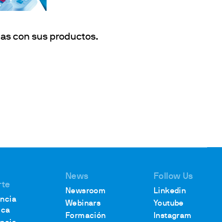
das con sus productos.
News
Follow Us
rte
Newsroom
Linkedin
encia
Webinars
Youtube
ica
Formación
Instagram