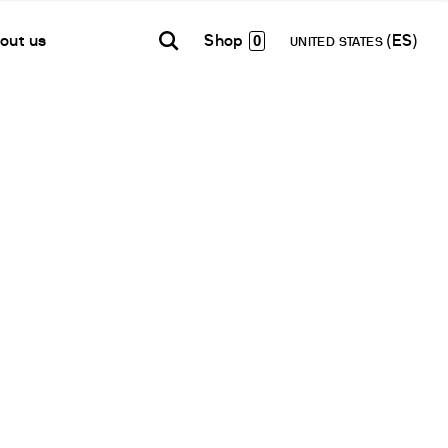
0
out us
UNITED STATES
TH AMERICA
USA
WORLD
B2B E-shop
añol
English
English
Acceso a la Plataforma
Español
Français
Français
Deutsch
etwork
Pусский
en un Partner