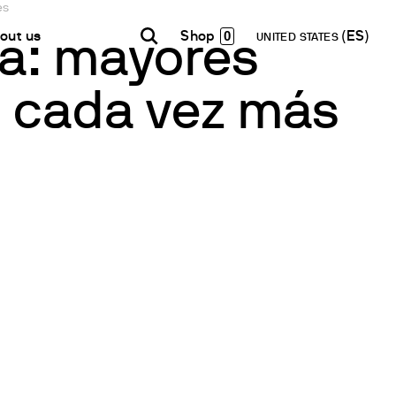
es
0
out us
UNITED STATES
la: mayores
, cada vez más
INDIA
USA
WORLD
B2B E-shop
English
English
English
Acceso a la Plataforma
Español
Italiano
Français
Español
etwork
Français
en un Partner
Deutsch
Pусский