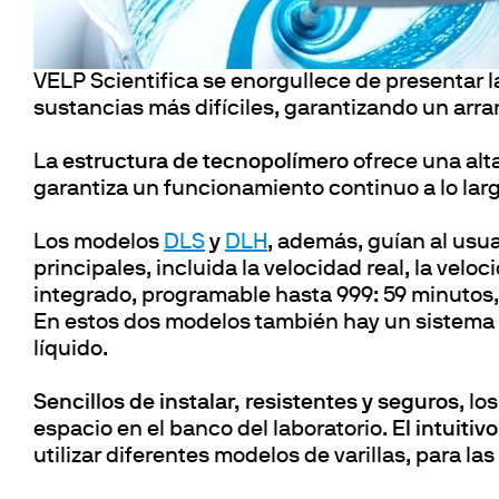
Agitation y 
Floculador
Piezas de repuesto
Mezclado y 
accesorio
Dispersión
VELP Scientifica se enorgullece de presentar 
Piezas de 
Calefacción
sustancias más difíciles, garantizando un arr
Determinaci
La
estructura de tecnopolímero
ofrece una alta
garantiza un funcionamiento continuo a lo larg
Los modelos
DLS
y
DLH
, además, guían al usua
principales, incluida la velocidad real, la velo
integrado, programable hasta 999: 59 minutos
En estos dos modelos también hay un sistema
líquido.
Sencillos de instalar, resistentes y seguros
, lo
espacio en el banco del laboratorio.
El intuitiv
utilizar diferentes modelos de varillas, para la