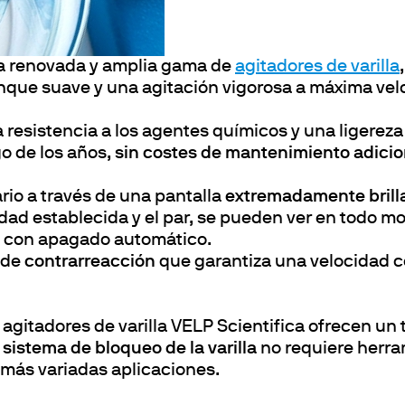
calefacción
es
Agitación
s
la renovada y amplia gama de
agitadores de varilla
repuesto
 por bloques secos
anque suave y una agitación vigorosa a máxima vel
ón de trazas de metales pesados
 resistencia a los agentes químicos y una ligerez
o de los años,
sin costes de mantenimiento adicio
rio a través de una pantalla
extremadamente brillan
cidad establecida y el par, se pueden ver en todo m
, con apagado automático.
 de
contrarreacción
que garantiza una velocidad c
s agitadores de varilla VELP Scientifica ofrecen 
o sistema de bloqueo de la varilla
no requiere herram
s más variadas aplicaciones.