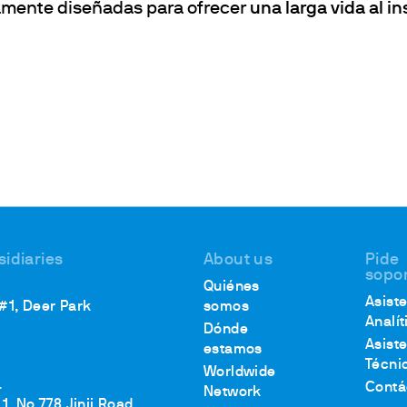
amente diseñadas para ofrecer
una larga vida al i
sidiaries
About us
Pide
sopo
Quiénes
Asist
 #1, Deer Park
somos
Analít
Dónde
Asist
estamos
Técni
Worldwide
.
Contá
Network
1, No.778 Jinji Road