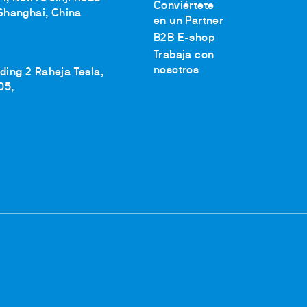
Conviértete
Shanghai, China
en un Partner
B2B E-shop
Trabaja con
nosotros
lding 2 Raheja Tesla,
05,