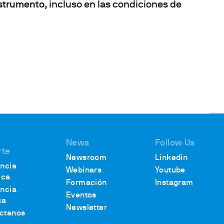
nstrumento
, incluso en las condiciones de
News
Follow Us
rte
Newsroom
Linkedin
encia
Webinars
Youtube
ica
Formación
Instagram
encia
Eventos
ca
Newsletter
ctanos