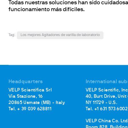
Todas nuestras soluciones han sido cuidados
funcionamiento más difíciles.
Tag:
Los mejores Agitadores de varilla de laboratorio
Headquarters
International sub
VELP Scientifica Srl
VELP Scientific, Inc
Via Stazione, 16
40, Burt Drive, Unit
20865 Usmate (MB) - Italy
NY 11729 - U.S.
Tel. + 39 039 628811
Tel. +1 631 573 6002
VELP China Co. Ltd
Room 828, Building 