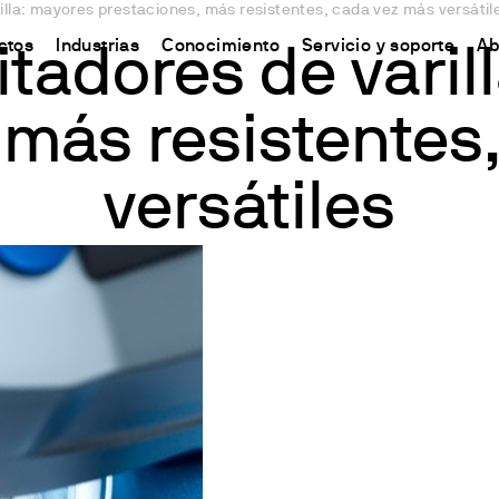
illa: mayores prestaciones, más resistentes, cada vez más versátil
ctos
Industrias
Conocimiento
Servicio y soporte
Ab
tadores de varil
 más resistentes
CHINA
s
y Equipment
ursos y conocimientos
Connect your products
Contactos
中国
o
ón Nitrógeno/Proteína
 Síntesis Química
odo Kjeldahl
Plataforma Ermes Cloud
Contáctanos
versátiles
ones del Carbono
s magnéticos
odo Dumas
Productos habilitados
Newsletter
de solventes
 magnéticos con calefacción
ándares internacionales
Suscripciones
Worldwide n
ón de Fibra
efactoras
Configura tu cuenta de Ermes
Conviértete 
estabilidad de la oxidación
de varilla
Acceso a la Plataforma
 y respirometría
 Agitadores
est Lixiviados
es
O
es de bloque seco y DQO
irómetros