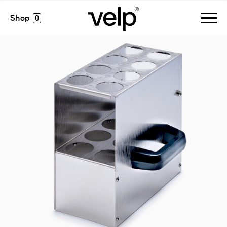
accesorios
>
soporte para cristalería para dk-dkl8
0