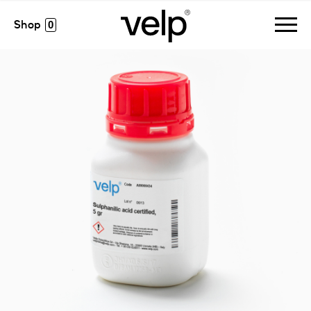
accesorios
>
ácido sulfanílico certificado, 5 g
0