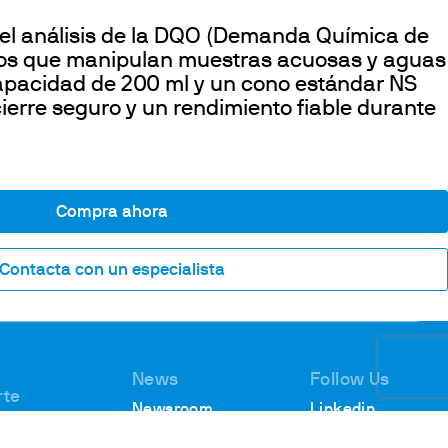
el análisis de la DQO (Demanda Química de
ios que manipulan muestras acuosas y aguas
apacidad de 200 ml y un cono estándar NS
ierre seguro y un rendimiento fiable durante
Compra ahora
Contacta con un especialista
News
Follow Us
rte
Newsroom
Linkedin
encia
Webinars
Youtube