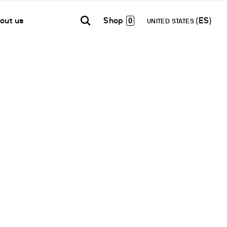
0
out us
UNITED STATES
TH AMERICA
USA
WORLD
B2B E-shop
añol
English
English
Acceso a la Plataforma
Español
Français
Français
Deutsch
etwork
Pусский
en un Partner