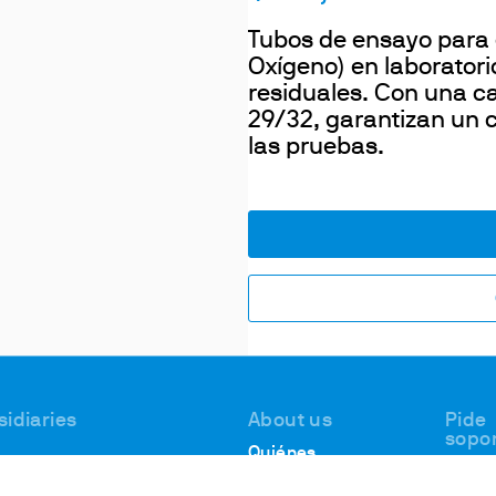
Tubos de ensayo para 
Oxígeno) en laborator
residuales. Con una c
29/32, garantizan un c
las pruebas.
sidiaries
About us
Pide
sopo
Quiénes
Asist
 #1, Deer Park
somos