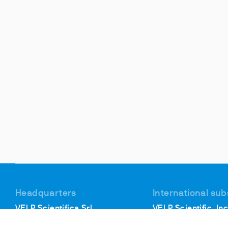
Headquarters
International sub
VELP Scientifica Srl
VELP Scientific, Inc
Via Stazione, 16
40, Burt Drive, Unit