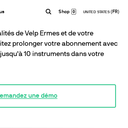
0
us
UNITED STATES
lités de Velp Ermes et de votre
INDIA
USA
WORLD
Contacts
E-Shop - B2B
aitez prolonger votre abonnement avec
English
English
English
Formulaire de contact
Accéder à la plateforme
jusqu'à 10 instruments dans votre
Español
Italiano
Lettre d’information
Français
Español
Réseau de Distribution
Français
Devenir Partenaire
Deutsch
Pусский
emandez une démo