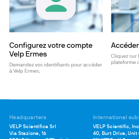
Configurez votre compte
Accéder 
Velp Ermes
Cliquez sur 
plateforme 
Demandez vos identifiants pour accéder
à Velp Ermes.
Headquarters
International sub
VELP Scientifica Srl
VELP Scientific, Inc
Via Stazione, 16
40, Burt Drive, Unit