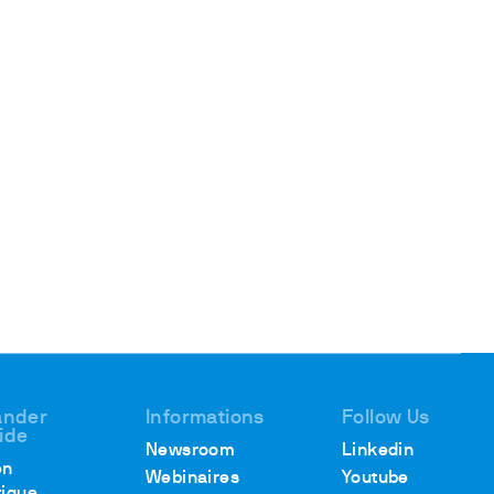
nder
Informations
Follow Us
aide
Newsroom
Linkedin
en
Webinaires
Youtube