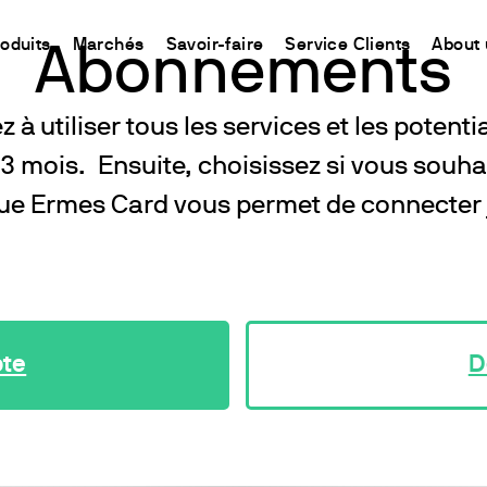
roduits
Marchés
Savoir-faire
Service Clients
About 
Abonnements
utiliser tous les services et les potentia
CHINA
ment
Equipment
Utilisation
Connect your products
Ressources et informations
3 mois. Ensuite, choisissez si vous souh
中国
ons
oduit
t
 Synthèse Chimique
Détermination de l’Azote
Plate-forme Ermes Cloud
La méthode Kjeldahl
ue Ermes Card vous permet de connecter 
ons
Magnétiques
Détermination du Carbone
Instruments et Equipements connectés
La méthode Dumas
fs
Magnétiques Chauffants
Extraction de Solvants
Abonnements
Normes internationales
uffantes
Détermination des Fibres
Configurez votre compte Ermes
 Hélices / Verticaux
Études sur la Stabilité à l'Oxydation
Accéder à la plateforme
Agitateurs
DBO et études Respirométriques
pte
D
Test de Floculation et Test de Lixiviation
ants à sec et DCO
Demande Chimique en Oxygène
iromètres
Agitation