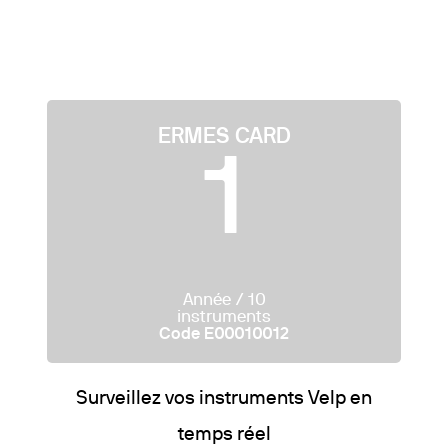
Agitation et chauffage
Mélanger et agiter
Dispersion
echange
Chauffage par blocs secs
Minéralisation pour Métaux Lourds
ERMES CARD
1
Année / 10
instruments
Code E00010012
Surveillez vos instruments Velp en
temps réel