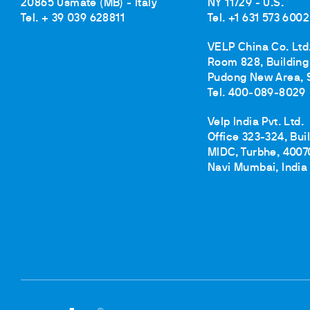
20865 Usmate (MB) - Italy
NY 11729 - U.S.
Tel. + 39 039 628811
Tel. +1 631 573 6002
VELP China Co. Ltd
Room 828, Building 
Pudong New Area, 
Tel. 400-089-8029
Velp India Pvt. Ltd.
Office 323-324, Bui
MIDC, Turbhe, 4007
Navi Mumbai, India