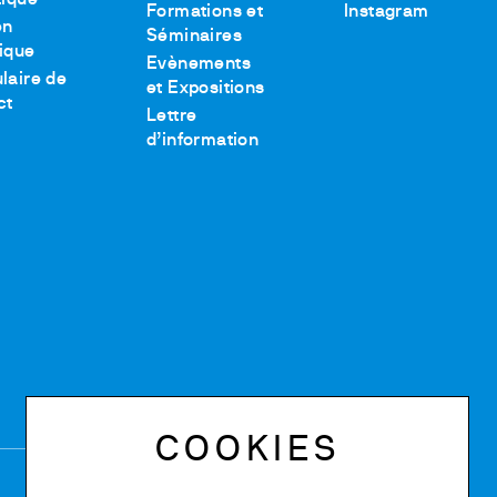
tique
Formations et
Instagram
en
Séminaires
ique
Evènements
laire de
et Expositions
ct
Lettre
d’information
COOKIES