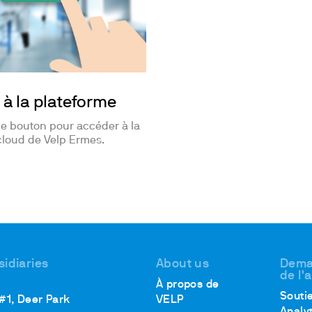
à la plateforme
le bouton pour accéder à la
cloud de Velp Ermes.
sidiaries
About us
Dema
de l'
À propos de
Souti
 #1, Deer Park
VELP