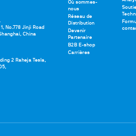
Analy
Où sommes-
Souti
nous
Techn
Réseau de
.
Formu
Distribution
1, No.778 Jinji Road
conta
Devenir
Shanghai, China
Partenaire
B2B E-shop
Carrières
lding 2 Raheja Tesla,
05,