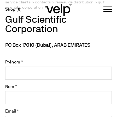
service clients
>
contacts
>
réseau de distribution
>
gulf
scientific corporation
0
Gulf Scientific
Corporation
PO Box 17010 (Dubai), ARAB EMIRATES
Prénom *
Nom *
Email *