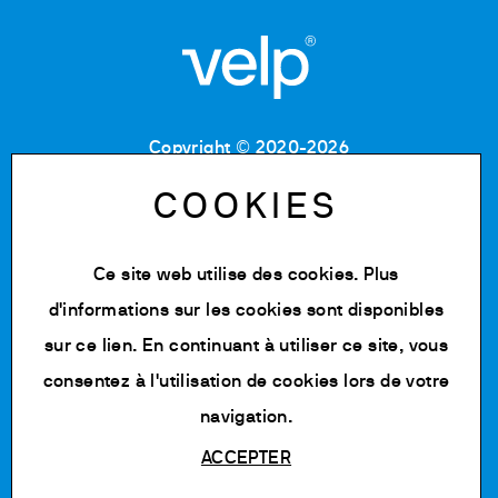
Copyright © 2020-2026
Code Fiscal : 06955700155
Numéro de TVA : IT 00842180960
COOKIES
MB Registre du commerce et des sociétés :
06955700155
Numéro REA : MB-1129804
Ce site web utilise des cookies. Plus
Capital social : 500 000,00 € e.v.
d'informations sur les cookies sont disponibles
Politique de confidentialité
sur
ce lien
. En continuant à utiliser ce site, vous
Cookie Policy
consentez à l'utilisation de cookies lors de votre
Modifier les cookies
navigation.
ACCEPTER
Powered by Siglacom