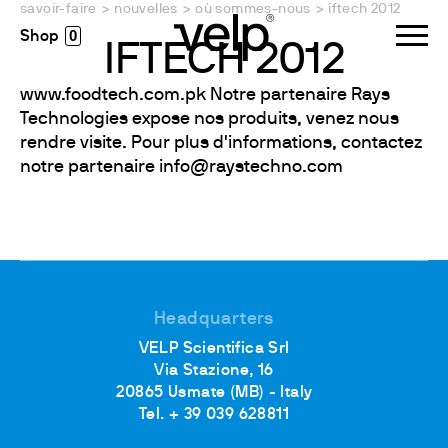
savoir-faire
>
nouvelles
>
où sommes-nous
>
iftech 2012
0
IFTECH 2012
www.foodtech.com.pk Notre partenaire Rays
Technologies expose nos produits, venez nous
rendre visite. Pour plus d'informations, contactez
notre partenaire info@raystechno.com
Headquarters
VELP Scientifica Srl
Via Stazione, 16
20865 Usmate (MB) - Italy
Tel. + 39 039 628811