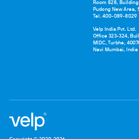
Floculateurs
Room 828, Building 
Pièces de rechange
Pudong New Area, 
Accessoires
Tel. 400-089-8029
Pièces de r
Velp India Pvt. Ltd.
Office 323-324, Bui
MIDC, Turbhe, 4007
Navi Mumbai, India