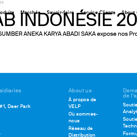
14
roduits
Marchés
Savoir-faire
Service Clients
About 
AB INDONÉSIE 20
 SUMBER ANEKA KARYA ABADI SAKA expose nos Produ
CHINA
ment
Equipment
Utilisation
Connect your products
Ressources et informations
中国
ons
oduit
t
 Synthèse Chimique
Détermination de l’Azote
Plate-forme Ermes Cloud
La méthode Kjeldahl
ons
Magnétiques
Détermination du Carbone
Instruments et Equipements connectés
La méthode Dumas
fs
Magnétiques Chauffants
Extraction de Solvants
Abonnements
Normes internationales
uffantes
Détermination des Fibres
Configurez votre compte Ermes
 Hélices / Verticaux
Études sur la Stabilité à l'Oxydation
Accéder à la plateforme
sidiaries
About us
Dema
de l'
Agitateurs
DBO et études Respirométriques
À propos de
Souti
 #1, Deer Park
VELP
Test de Floculation et Test de Lixiviation
Analy
Où sommes-
ants à sec et DCO
Demande Chimique en Oxygène
Souti
nous
Techn
iromètres
Agitation
Réseau de
.
Formu
Distribution