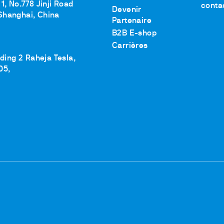
Agitation et chauffage
1, No.778 Jinji Road
conta
Devenir
Shanghai, China
Mélanger et agiter
Partenaire
Dispersion
B2B E-shop
echange
Carrières
Chauffage par blocs secs
lding 2 Raheja Tesla,
Minéralisation pour Métaux Lourds
05,