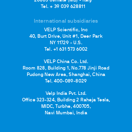
20865 Usmate (MB) - Italy
Tel. + 39 039 628811
International subsidiaries
VELP Scientific, Inc
40, Burt Drive, Unit #1, Deer Park
NY 11729 - U.S.
Tel. +1 631 573 6002
VELP China Co. Ltd.
Room 828, Building 1, No.778 Jinji Road
Pudong New Area, Shanghai, China
Tel. 400-089-8029
Velp India Pvt. Ltd.
Office 323-324, Building 2 Raheja Tesla,
MIDC, Turbhe, 400705,
Navi Mumbai, India