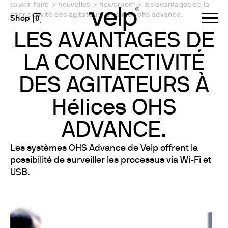
savoir-faire
>
nouvelles
>
newsroom
>
les avantages de la
connectivité des agitateurs à hélices ohs advance.
0
LES AVANTAGES DE
LA CONNECTIVITÉ
DES AGITATEURS À
Hélices OHS
ADVANCE.
Les systèmes OHS Advance de Velp offrent la
possibilité de surveiller les processus via Wi-Fi et
USB.