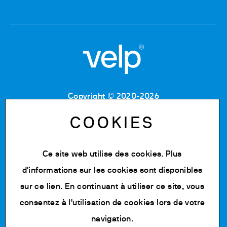
Copyright © 2020-2026
Code Fiscal : 06955700155
Numéro de TVA : IT 00842180960
COOKIES
MB Registre du commerce et des sociétés :
06955700155
Numéro REA : MB-1129804
Ce site web utilise des cookies. Plus
Capital social : 500 000,00 € e.v.
d'informations sur les cookies sont disponibles
Politique de confidentialité
sur
ce lien
. En continuant à utiliser ce site, vous
Cookie Policy
consentez à l'utilisation de cookies lors de votre
Modifier les cookies
navigation.