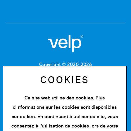
Copyright © 2020-2026
Code Fiscal : 06955700155
Numéro de TVA : IT 00842180960
COOKIES
MB Registre du commerce et des sociétés :
06955700155
Numéro REA : MB-1129804
Ce site web utilise des cookies. Plus
Capital social : 500 000,00 € e.v.
d'informations sur les cookies sont disponibles
Politique de confidentialité
sur
ce lien
. En continuant à utiliser ce site, vous
Cookie Policy
consentez à l'utilisation de cookies lors de votre