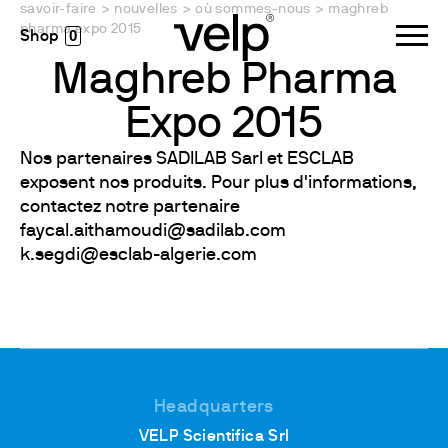
savoir-faire
>
nouvelles
>
où sommes-nous
>
maghreb
pharma expo 2015
0
Maghreb Pharma
Expo 2015
Nos partenaires SADILAB Sarl et ESCLAB
exposent nos produits. Pour plus d'informations,
contactez notre partenaire
faycal.aithamoudi@sadilab.com
k.segdi@esclab-algerie.com
Headquarters
VELP Scientifica Srl