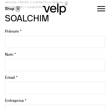
service clients
>
contacts
>
réseau de
distribution
>
soalchim
0
SOALCHIM
Prénom *
Nom *
Email *
Entreprise *