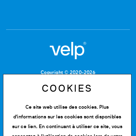
Copyright © 2020-2026
Code Fiscal : 06955700155
Numéro de TVA : IT 00842180960
COOKIES
MB Registre du commerce et des sociétés :
06955700155
Numéro REA : MB-1129804
Ce site web utilise des cookies. Plus
Capital social : 500 000,00 € e.v.
d'informations sur les cookies sont disponibles
Politique de confidentialité
sur
ce lien
. En continuant à utiliser ce site, vous
Cookie Policy