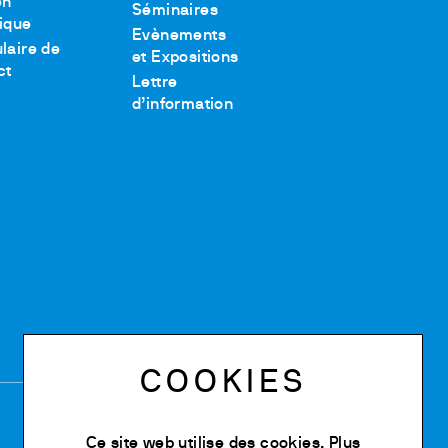
en
Séminaires
ique
Evènements
laire de
et Expositions
ct
Lettre
d’information
COOKIES
Ce site web utilise des cookies. Plus