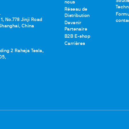
Agitation et chauffage
Souti
nous
Techn
Mélanger et agiter
Réseau de
.
Formu
Distribution
Dispersion
1, No.778 Jinji Road
conta
echange
Devenir
Shanghai, China
Chauffage par blocs secs
Partenaire
Minéralisation pour Métaux Lourds
B2B E-shop
Carrières
lding 2 Raheja Tesla,
05,