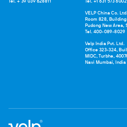
Floculateurs
Tel. + 39 039 628811
Tel. +1 631 573 6002
Pièces de rechange
VELP China Co. Ltd
Accessoires
Room 828, Building 
Pièces de r
Pudong New Area, 
Tel. 400-089-8029
Velp India Pvt. Ltd.
Office 323-324, Bui
MIDC, Turbhe, 4007
Navi Mumbai, India