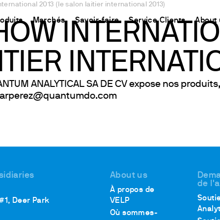
ternational 2013 (le salon laitier international 2013)
roduits
Marchés
Savoir-faire
Service Clients
About 
HOW INTERNATIO
TIER INTERNATI
CHINA
ment
Equipment
Utilisation
Connect your products
Ressources et informations
中国
ons
oduit
t
 Synthèse Chimique
Détermination de l’Azote
Plate-forme Ermes Cloud
La méthode Kjeldahl
TUM ANALYTICAL SA DE CV expose nos produits, ve
 oscarperez@quantumdo.com
ons
Magnétiques
Détermination du Carbone
Instruments et Equipements connectés
La méthode Dumas
fs
Magnétiques Chauffants
Extraction de Solvants
Abonnements
Normes internationales
uffantes
Détermination des Fibres
Configurez votre compte Ermes
 Hélices / Verticaux
Études sur la Stabilité à l'Oxydation
Accéder à la plateforme
Agitateurs
DBO et études Respirométriques
Test de Floculation et Test de Lixiviation
sidiaries
About us
Dema
de l'
ants à sec et DCO
Demande Chimique en Oxygène
À propos de
Souti
 #1, Deer Park
VELP
iromètres
Agitation
Analy
Où sommes-