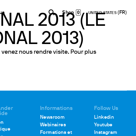
0
us
UNITED STATES
NAL 2013 (LE
ONAL 2013)
INDIA
USA
WORLD
Contacts
E-Shop - B2B
English
English
English
Formulaire de contact
Accéder à la plateforme
nez nous rendre visite. Pour plus
Español
Italiano
Lettre d’information
Français
Español
Réseau de Distribution
Français
Devenir Partenaire
Deutsch
Pусский
nder
Informations
Follow Us
aide
Newsroom
Linkedin
en
Webinaires
Youtube
tique
Formations et
Instagram