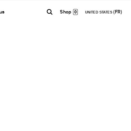
0
us
UNITED STATES
TH AMERICA
USA
WORLD
Contacts
E-Shop - B2B
añol
English
English
Formulaire de contact
Accéder à la plateforme
Español
Français
Lettre d’information
Français
Deutsch
Réseau de Distribution
Pусский
Devenir Partenaire