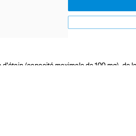
uille d'étain (capacité maximale de 100 mg), de 
sidiaries
About us
Dema