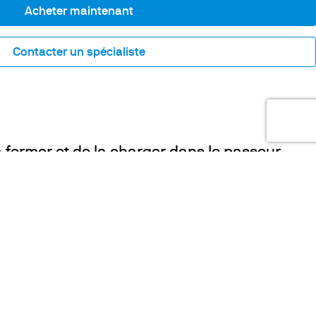
Acheter maintenant
Contacter un spécialiste
la fermer et de la charger dans le passeur
COOKIES
Ce site web utilise des cookies. Plus
d'informations sur les cookies sont
disponibles sur
ce lien
. En continuant à
utiliser ce site, vous consentez à l'utilisation
nder
Informations
Follow Us