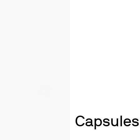
Agitation et chauffage
Mélanger et agiter
Dispersion
echange
Chauffage par blocs secs
Minéralisation pour Métaux Lourds
Capsules