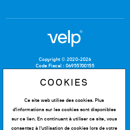
Copyright © 2020-2026
Code Fiscal : 06955700155
Numéro de TVA : IT 00842180960
MB Registre du commerce et des sociétés :
COOKIES
06955700155
Numéro REA : MB-1129804
Capital social : 500 000,00 € e.v.
Ce site web utilise des cookies. Plus
d'informations sur les cookies sont disponibles
Politique de confidentialité
Cookie Policy
sur
ce lien
. En continuant à utiliser ce site, vous
Conditions d'utilisation
consentez à l'utilisation de cookies lors de votre