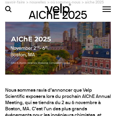
savoir-faire
>
nouvelles
>
où sommes-nous
>
aiche 2025
AIChE 2025
Nous sommes ravis d’annoncer que Velp
Scientific exposera lors du prochain AIChE Annual
Meeting, qui se tiendra du 2 au 6 novembre à
Boston, MA. C’est l’un des plus grands
événements pour les ingénieurs chimistes, et