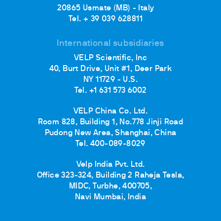
20865 Usmate (MB) - Italy
Tel. + 39 039 628811
International subsidiaries
VELP Scientific, Inc
40, Burt Drive, Unit #1, Deer Park
NY 11729 - U.S.
Tel. +1 631 573 6002
VELP China Co. Ltd.
Room 828, Building 1, No.778 Jinji Road
Pudong New Area, Shanghai, China
Tel. 400-089-8029
Velp India Pvt. Ltd.
Office 323-324, Building 2 Raheja Tesla,
MIDC, Turbhe, 400705,
Navi Mumbai, India