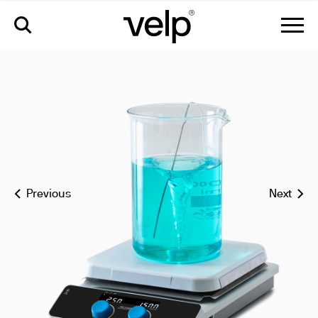
arec 10 digital agitateur magnétique avec plaque chauffante en
céramique