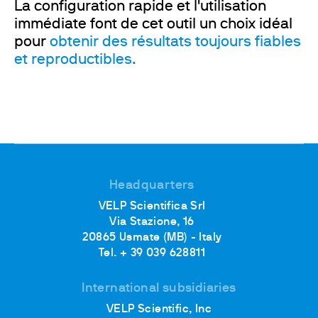
La configuration rapide et l'utilisation
immédiate font de cet outil un choix idéal
pour
obtenir des résultats toujours fiables
et reproductibles.
Headquarters
VELP Scientifica Srl
Via Stazione, 16
20865 Usmate (MB) - Italy
Tel. + 39 039 628811
International subsidiaries
VELP Scientific, Inc